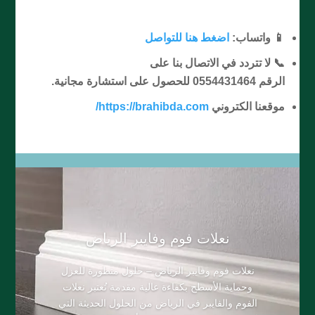
📱 واتساب:
اضغط هنا للتواصل
📞 لا تتردد في الاتصال بنا على
الرقم 0554431464 للحصول على استشارة مجانية.
موقعنا الكتروني
https://brahibda.com/
​نعلات فوم وفايبر الرياض
نعلات فوم وفايبر الرياض – حلول متطورة للعزل
وحماية الأسطح بكفاءة عالية مقدمة تُعتبر نعلات
الفوم والفايبر في الرياض من الحلول الحديثة التي