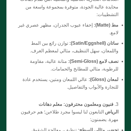
محايدة عالية الجودة، متوفرة بمجموعة واسعة من
التشطيبات:
مط (Matte):
إخفاء عيوب الجدران، مظهر عصري غير
لامع.
ساتان (Satin/Eggshell):
توازن رائع بين المط
واللمعان، سهل التنظيف، مثالي لمعظم الغرف.
نصف لامع (Semi-Gloss):
متانة عالية، مقاومة
للرطوبة، مثالي للمطابخ والحمامات.
لمعان (Gloss):
عالي اللمعان ومتين، يستخدم عادة
للنجارة والأبواب والتفاصيل.
فنيون ومعلمون محترفون:
معلم دهانات
الرياض
التابعون لنا ليسوا مجرد طلاءين؛ هم حرفيون
مهرة. يضمنون:
تحضير مثالي للسطح:
تنظيف، معالجة الشقوق