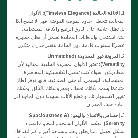
الأناقة الخالدة (Timeless Elegance):
الألوان
المحايدة تتخطى حدود الموضة المؤقتة. فهي لا تشيخ أبدًا،
بل تظل علامة على الذوق الرفيع والأناقة المستدامة.
بيتك استثمار، والدهانات المحايدة تضمن أن يظل مظهره
عصريًا لسنوات قادمة دون الحاجة لتغيير جذري متكرر.
المرونة غير المحدودة (Unmatched
Versatility):
تعتبر الألوان المحايدة الخلفية المثالية لأي
نمط ديكور. سواء كنت تفضل الكلاسيكية، المعاصرة،
المينيمالية، البوهيمي، أو حتى الصناعية، فإنها توفر إطارًا
متناغمًا يسمح لأثاثك، تحفك، ومفروشاتك بالتألق. يمكنك
تغيير إكسسواراتك أو قطع الأثاث بسهولة دون الحاجة إلى
إعادة طلاء الجدران.
إحساس بالاتساع والهدوء (Spaciousness &
Serenity):
تعكس الألوان الفاتحة والمحايدة الضوء
بشكل أفضل، مما يخلق وهمًا بمساحة أكبر وأكثر انفتاحًا،