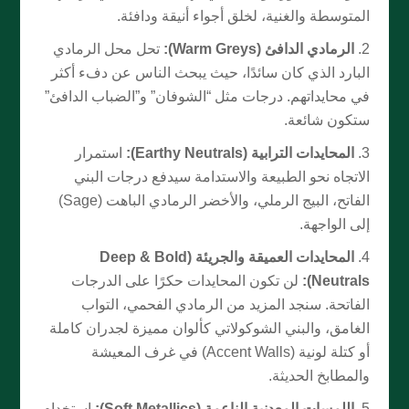
المتوسطة والغنية، لخلق أجواء أنيقة ودافئة.
الرمادي الدافئ (Warm Greys):
تحل محل الرمادي
البارد الذي كان سائدًا، حيث يبحث الناس عن دفء أكثر
في محايداتهم. درجات مثل “الشوفان” و”الضباب الدافئ”
ستكون شائعة.
المحايدات الترابية (Earthy Neutrals):
استمرار
الاتجاه نحو الطبيعة والاستدامة سيدفع درجات البني
الفاتح، البيج الرملي، والأخضر الرمادي الباهت (Sage)
إلى الواجهة.
المحايدات العميقة والجريئة (Deep & Bold
Neutrals):
لن تكون المحايدات حكرًا على الدرجات
الفاتحة. سنجد المزيد من الرمادي الفحمي، التواب
الغامق، والبني الشوكولاتي كألوان مميزة لجدران كاملة
أو كتلة لونية (Accent Walls) في غرف المعيشة
والمطابخ الحديثة.
اللمسات المعدنية الناعمة (Soft Metallics):
استخدام