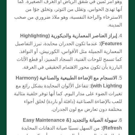
وهو أمر ثمين في شقق الرياض أو الغرف الصغيرة. كما
أنها تهدئ الحواس، وتقلل من التوتر، وتخلق جوًا من
الاسترخاء والراحة النفسية، وهو ملاذ ضروري من صخب
المدينة.
إبراز العناصر المعمارية والديكورية (Highlighting
Features):
عندما تكون الجدران محايدة، تبرز التفاصيل
المعمارية الجميلة مثل الأقواس، الكورنيش، أو النوافذ.
كما تسمح للوحات الفنية، السجاد المميز، أو قطع الأثاث
البارزة بأن تكون محور الاهتمام الحقيقي في الغرفة.
الانسجام مع الإضاءة الطبيعية والصناعية (Harmony
with Lighting):
تتفاعل الألوان المحايدة بشكل رائع مع
تغيرات الضوء على مدار اليوم. كما أنها توفر خلفية مثالية
للعب بالإضاءة الصناعية (دافئة أو باردة) لخلق أجواء
مختلفة دون تعارض مع لون الجدران.
سهولة الصيانة والتجديد (Easy Maintenance &
Refresh):
من السهل نسبيًا صيانة الدهانات المحايدة