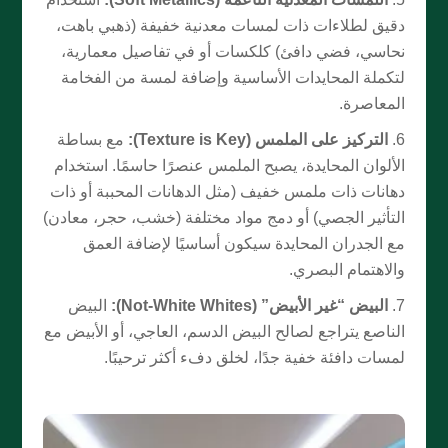
دقيق لطلاءات ذات لمسات معدنية خفيفة (ذهبي باهت،
نحاسي، فضي دافئ) كلكسات أو في تفاصيل معمارية،
لتكملة المحايدات الأساسية وإضافة لمسة من الفخامة
المعاصرة.
التركيز على الملمس (Texture is Key):
مع بساطة
الألوان المحايدة، يصبح الملمس عنصرًا حاسمًا. استخدام
دهانات ذات ملمس خفيف (مثل الدهانات المحببة أو ذات
التأثير الجصي) أو دمج مواد مختلفة (خشب، حجر، معادن)
مع الجدران المحايدة سيكون أساسيًا لإضافة العمق
والاهتمام البصري.
البيض “غير الأبيض” (Not-White Whites):
البيض
الناصع يتراجع لصالح البيض الدسم، العاجي، أو الأبيض مع
لمسات دافئة خفية جدًا، لخلق دفء أكثر ترحيبًا.