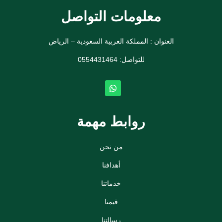
معلومات التواصل
العنوان : المملكة العربية السعودية – الرياض
للتواصل: ⁦
0554431464
روابط مهمة
من نحن
أهدافنا
خدماتنا
قيمنا
رسالتنا