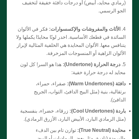
(رمادي محايد، أبيض) أو درجات دافئة خفيفة لتخفيف
الجو الرسمي.
الأثاث والمفروشات والإكسسوارات:
فكر في الألوان
السائدة في قطعك الأساسية. اخدر لونًا محايدًا يكملها ولا
يتنافس معها. الألوان المحايدة هي الخلفية المثالية لإبراز
الألوان الزاهية أو المنسوجات المزخرفة.
درجة الحرارة (Undertone):
هذا هو السر! كل لون
محايد له درجة حرارة خفية:
دافئة (Warm Undertones):
صفراء، حمراء،
برتقالية، بنية (مثل البيج الدافئ، التواب، الجريج
الدافئ).
باردة (Cool Undertones):
زرقاء، خضراء، بنفسجية
(مثل الرمادي البارد، الأبيض البارد، الأزرق الرمادي).
محايدة (True Neutral):
توازن تام بين الدفء
والبرودة (نادرة، مثل بعض الرماديات أو البيض