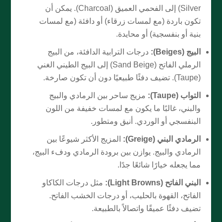
Silver) إلى الفحمي العميق (Charcoal). يمكن أن
تكون باردة (مع لمسات زرقاء) أو دافئة (مع لمسات
بنية أو بنفسجية) أو محايدة.
البيج (Beiges):
درجات الترابية الدافئة، من البيج
الرملي الفاتح (Sand Beige) إلى البيج الطيني الغني
(Taupe). تضيف دفئًا طبيعيًا دون أن تكون صارخة.
التواب (Taupe):
مزيج ساحر بين الرمادي والبيج
والبني، غالبًا ما يكون مع لمسات خفيفة من اللون
البنفسجي أو الوردي. أنيق ومتطور.
الرمادي البني (Greige):
المزيج الأكثر شيوعًا بين
الرمادي والبيج. يوازن بين برودة الرمادي ودفء البيج،
مما يجعله خيارًا شائعًا جدًا.
البني الفاتح (Light Browns):
مثل درجات الكاكاو
الفاتح، القهوة بالحليب، أو درجات الخشب الفاتح.
تضيف دفئًا عميقًا واتصالاً بالطبيعة.