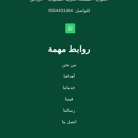
للتواصل: ⁦
0554431464
روابط مهمة
من نحن
أهدافنا
خدماتنا
قيمنا
رسالتنا
اتصل بنا