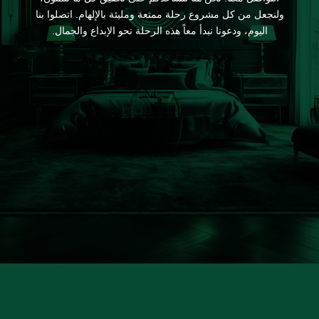
ولنجعل من كل مشروع رحلة ممتعة ومليئة بالإلهام. اتصلوا بنا
اليوم، ودعونا نبدأ معاً هذه الرحلة نحو الإبداع والجمال.