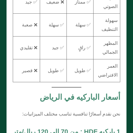
✅ ممتاز
❌ ضعيف
✅ جيد
الصوتي
سهولة
✅ سهلة
✅ سهلة
❌ صعبة
التنظيف
المظهر
✅ راقٍ
✅ جيد
❌ تقليدي
الجمالي
العمر
✅ طويل
✅ طويل
❌ قصير
الافتراضي
أسعار الباركيه في الرياض
نحن نقدم أسعارًا تنافسية تناسب مختلف الميزانيات:
1.باركيه HDF : من 70 إلى 120 ريال/متر