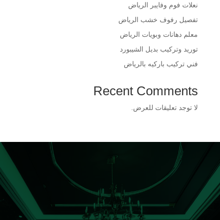
​نعلات فوم وفايبر الرياض
​تفصيل رفوف خشب الرياض
​معلم دهانات وبويات الرياض
​توريد وتركيب بديل الشيبورد
فني تركيب باركيه بالرياض
Recent Comments
لا توجد تعليقات للعرض.