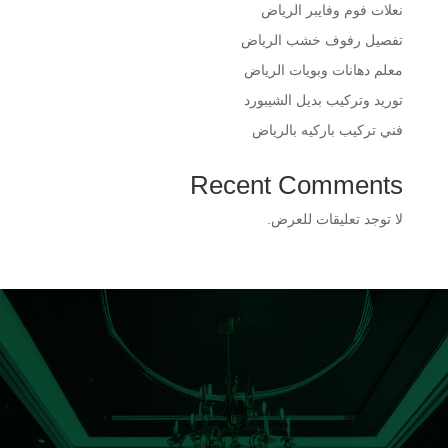
​نعلات فوم وفايبر الرياض
​تفصيل رفوف خشب الرياض
​معلم دهانات وبويات الرياض
​توريد وتركيب بديل الشيبورد
فني تركيب باركيه بالرياض
Recent Comments
لا توجد تعليقات للعرض.