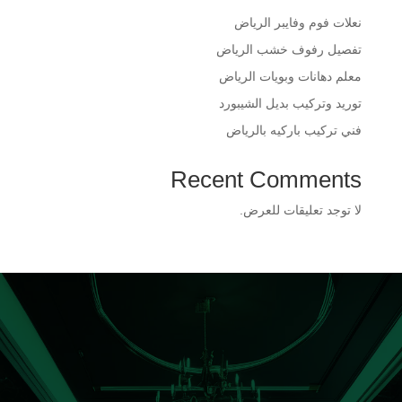
​نعلات فوم وفايبر الرياض
​تفصيل رفوف خشب الرياض
​معلم دهانات وبويات الرياض
​توريد وتركيب بديل الشيبورد
فني تركيب باركيه بالرياض
Recent Comments
لا توجد تعليقات للعرض.