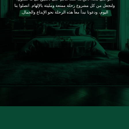
ولنجعل من كل مشروع رحلة ممتعة ومليئة بالإلهام. اتصلوا بنا
اليوم، ودعونا نبدأ معاً هذه الرحلة نحو الإبداع والجمال.