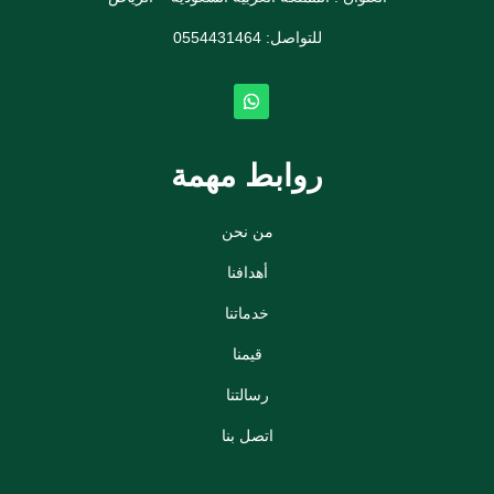
للتواصل: ⁦
0554431464
روابط مهمة
من نحن
أهدافنا
خدماتنا
قيمنا
رسالتنا
اتصل بنا