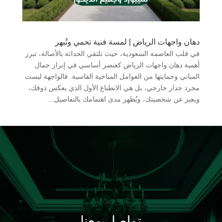
دهان واجهات الرياض | لمسة فنية تحمي وتُبهر
في قلب العاصمة السعودية، حيث تلتقي الحداثة بالأصالة، تبرز
أهمية دهان واجهات الرياض كعنصر أساسي في إبراز جمال
المباني وحمايتها من العوامل المناخية القاسية. فالواجهة ليست
مجرد جدار خارجي، بل هي الانطباع الأول الذي يعكس ذوقك،
ويعبر عن شخصيتك، ويُظهر مدى اهتمامك بالتفاصيل...
تواصل معنا