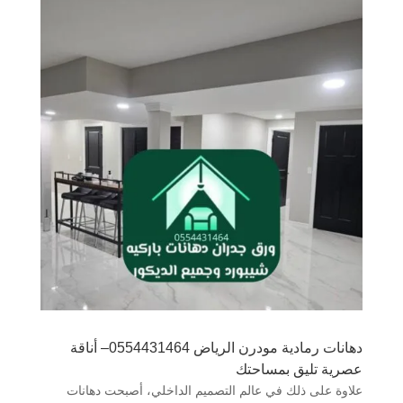
دهانات رمادية مودرن الرياض 0554431464– أناقة
عصرية تليق بمساحتك
علاوة على ذلك في عالم التصميم الداخلي، أصبحت دهانات