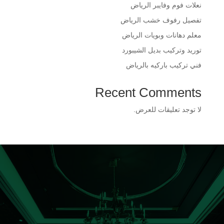
​نعلات فوم وفايبر الرياض
​تفصيل رفوف خشب الرياض
​معلم دهانات وبويات الرياض
​توريد وتركيب بديل الشيبورد
فني تركيب باركيه بالرياض
Recent Comments
لا توجد تعليقات للعرض.