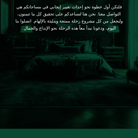
فلتكن أول خطوة نحو إحداث تغيير إيجابي في مساحاتكم هي
التواصل معنا. نحن هنا لنساعدكم على تحقيق كل ما تتمنون،
ولنجعل من كل مشروع رحلة ممتعة ومليئة بالإلهام. اتصلوا بنا
اليوم، ودعونا نبدأ معاً هذه الرحلة نحو الإبداع والجمال.