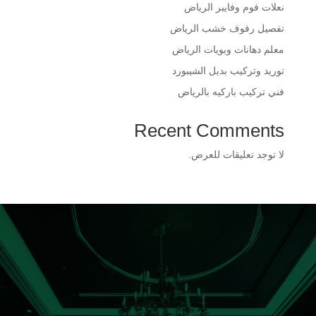
​نعلات فوم وفايبر الرياض
​تفصيل رفوف خشب الرياض
​معلم دهانات وبويات الرياض
​توريد وتركيب بديل الشيبورد
فني تركيب باركيه بالرياض
Recent Comments
لا توجد تعليقات للعرض.