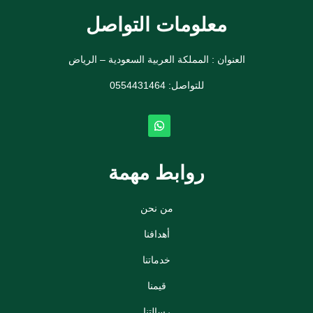
معلومات التواصل
العنوان : المملكة العربية السعودية – الرياض
للتواصل: ⁦
0554431464
روابط مهمة
من نحن
أهدافنا
خدماتنا
قيمنا
رسالتنا