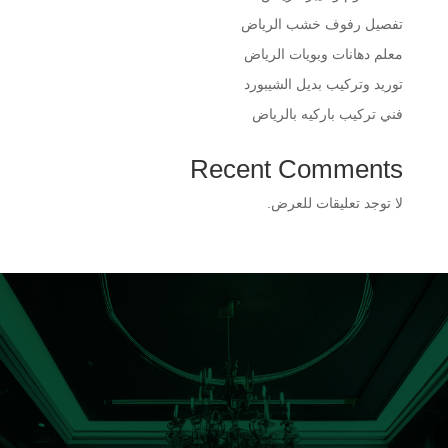
​تفصيل رفوف خشب الرياض
​معلم دهانات وبويات الرياض
​توريد وتركيب بديل الشيبورد
فني تركيب باركيه بالرياض
Recent Comments
لا توجد تعليقات للعرض.