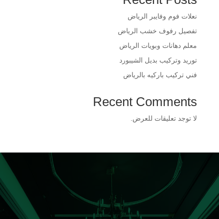
​نعلات فوم وفايبر الرياض
​تفصيل رفوف خشب الرياض
​معلم دهانات وبويات الرياض
​توريد وتركيب بديل الشيبورد
فني تركيب باركيه بالرياض
Recent Comments
لا توجد تعليقات للعرض.