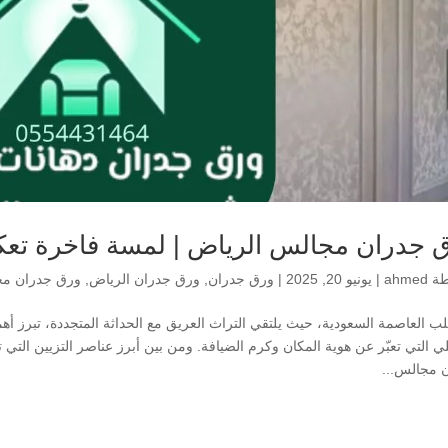
 جدران مجالس الرياض | لمسة فاخرة تعك
طة
ahmed
|
يونيو 20, 2025
|
ورق جدران
,
ورق جدران الرياض
,
ورق جدران م
ب العاصمة السعودية، حيث يلتقي التراث العريق مع الحداثة المتجددة، تبرز أه
ي التي تعبّر عن هوية المكان وكرم الضيافة. ومن بين أبرز عناصر التزيين التي 
 مجالس...