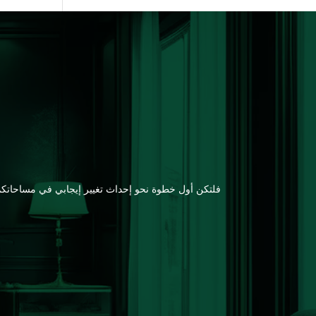
فلتكن أول خطوة نحو إحداث تغيير إيجابي في مساحاتكم ه