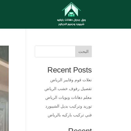
البحث
Recent Posts
​نعلات فوم وفايبر الرياض
​تفصيل رفوف خشب الرياض
​معلم دهانات وبويات الرياض
​توريد وتركيب بديل الشيبورد
فني تركيب باركيه بالرياض
Recent