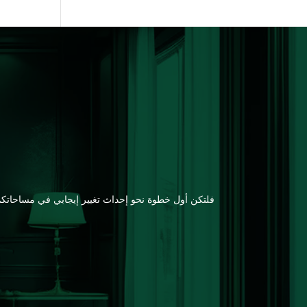
فلتكن أول خطوة نحو إحداث تغيير إيجابي في مساحاتكم ه