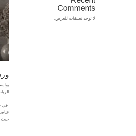
Comments
لا توجد تعليقات للعرض.
ورق
بواس
الريا
في عا
عناصر
حيث ي