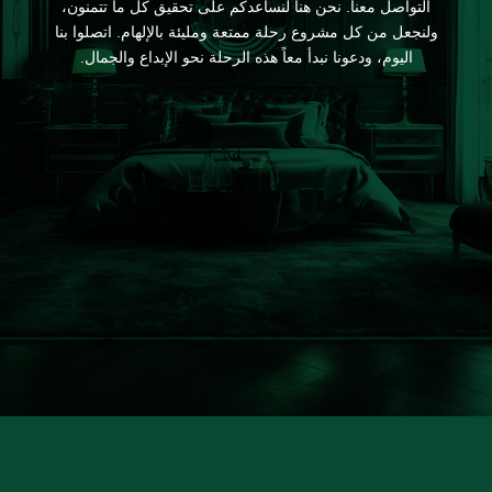
التواصل معنا. نحن هنا لنساعدكم على تحقيق كل ما تتمنون،
ولنجعل من كل مشروع رحلة ممتعة ومليئة بالإلهام. اتصلوا بنا
اليوم، ودعونا نبدأ معاً هذه الرحلة نحو الإبداع والجمال.