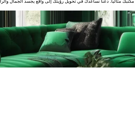
كتبك مثالياً. دعنا نساعدك في تحويل رؤيتك إلى واقع يجسد الجمال والرا