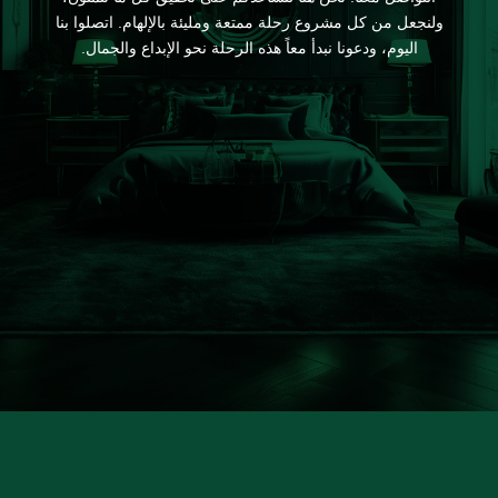
ولنجعل من كل مشروع رحلة ممتعة ومليئة بالإلهام. اتصلوا بنا
اليوم، ودعونا نبدأ معاً هذه الرحلة نحو الإبداع والجمال.