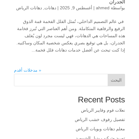
الجدران
بواسطة
ahmed
|
أغسطس 9, 2025
|
دهانات
,
دهانات الرياض
في عالم التصميم الداخلي، تُمثل الفلل الفخمة قمة الذوق
الرفيع والرفاهية المتكاملة. ومن أهم العناصر التي تُبرز فخامة
هذه المساحات هي الدهانات، فهي ليست مجرد لون يُغلف
الجدران، بل هي توقيع بصري يعكس شخصية المكان وساكنيه.
إذا كنت تبحث عن أفضل خدمات دهانات فلل فخمة...
« مدخلات أقدم
البحث
Recent Posts
​نعلات فوم وفايبر الرياض
​تفصيل رفوف خشب الرياض
​معلم دهانات وبويات الرياض
​توريد وتركيب بديل الشيبورد