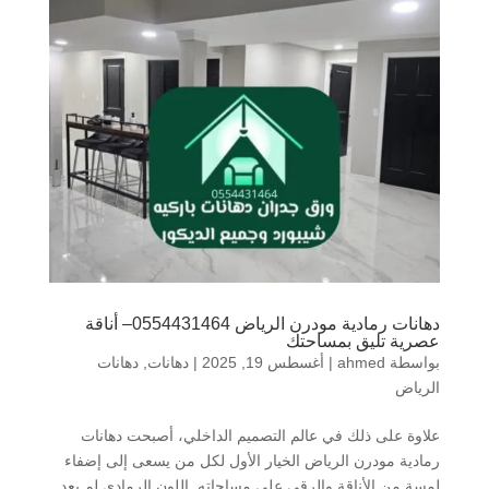
دهانات رمادية مودرن الرياض 0554431464– أناقة
عصرية تليق بمساحتك
بواسطة
ahmed
|
أغسطس 19, 2025
|
دهانات
,
دهانات
الرياض
علاوة على ذلك في عالم التصميم الداخلي، أصبحت دهانات
رمادية مودرن الرياض الخيار الأول لكل من يسعى إلى إضفاء
لمسة من الأناقة والرقي على مساحاته. اللون الرمادي لم يعد