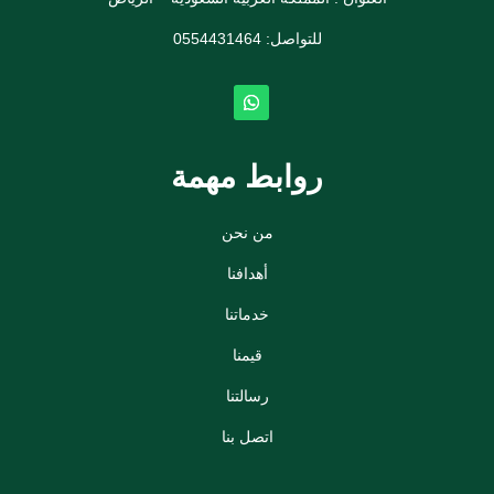
للتواصل: ⁦
0554431464
روابط مهمة
من نحن
أهدافنا
خدماتنا
قيمنا
رسالتنا
اتصل بنا